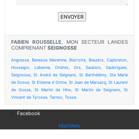
FABIEN ROUSSELLE
, MON SECTEUR LANDES
COMPRENANT
SEIGNOSSE
Angresse
,
Benesse Maremne
,
Biarrotte
,
Biaudos
,
Capbreton
,
Hossegor
,
Labenne
,
Ondres
,
Orx
,
Saubion
,
Saubrigues
,
Seignosse
,
St André de Seignanx
,
St Barthélémy
,
Ste Marie
de Gosse
,
St Etienne d Orthe
,
St Jean de Marsacq
,
St Laurent
de Gosse
,
St Martin de Hinx
,
St Martin de Seignanx
,
St
Vincent de Tyrosse
,
Tarnos
,
Tosse
.
Facebook
MattWeb