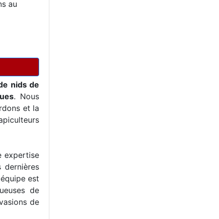
ns au
de nids de
ques
. Nous
dons et la
piculteurs
e expertise
s dernières
 équipe est
tueuses de
nvasions de