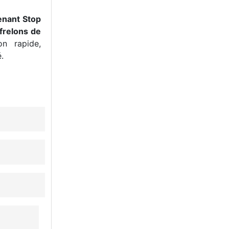
enant Stop
frelons de
n rapide,
.