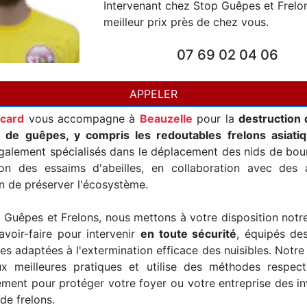
Intervenant chez Stop Guêpes et Frelo
meilleur prix près de chez vous.
07 69 02 04 06
APPELER
icard
vous accompagne à
Beauzelle
pour la
destruction 
t de guêpes, y compris les redoutables frelons asiati
alement spécialisés dans le déplacement des nids de bour
ion des essaims d'abeilles, en collaboration avec des a
in de préserver l'écosystème.
Guêpes et Frelons, nous mettons à votre disposition notr
avoir-faire pour intervenir
en toute sécurité
, équipés de
es adaptées à l'extermination efficace des nuisibles. Notre
x meilleures pratiques et utilise des méthodes respec
ement pour protéger votre foyer ou votre entreprise des i
de frelons.