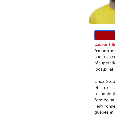
Laurent S
frelons e
sommes ég
récupérat
locaux, af
Chez Stop 
et notre s
technologi
formée au
l'environn
guêpes et 