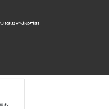
EAU SGF
LES HYMÉNOPTÈRES
ns au