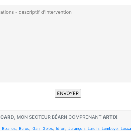
SICARD
, MON SECTEUR BÉARN COMPRENANT
ARTIX
,
Bizanos
,
Buros
,
Gan
,
Gelos
,
Idron
,
Jurançon
,
Laroin
,
Lembeye
,
Lesca