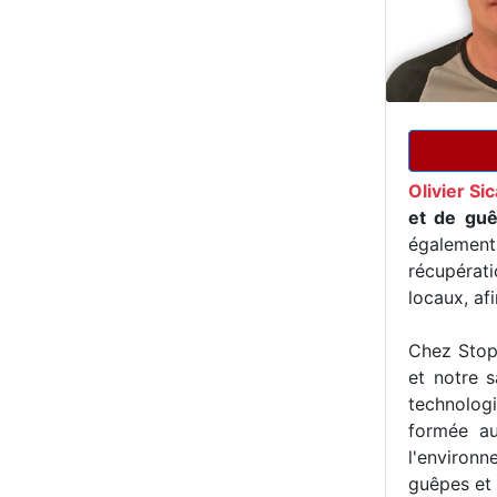
Olivier Si
et de guê
égalemen
récupérat
locaux, af
Chez Stop 
et notre s
technologi
formée au
l'environn
guêpes et 