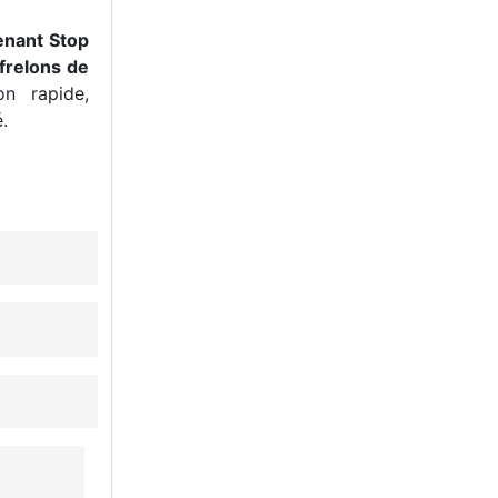
enant Stop
frelons de
n rapide,
.