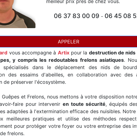
meilleur prix près de chez vous.
06 37 83 00 09
06 45 08 5
-
APPELER
card
vous accompagne à
Artix
pour la
destruction de nids
pes, y compris les redoutables frelons asiatiques
. No
t spécialisés dans le déplacement des nids de bourd
ion des essaims d'abeilles, en collaboration avec des a
in de préserver l'écosystème.
Guêpes et Frelons, nous mettons à votre disposition notr
avoir-faire pour intervenir
en toute sécurité
, équipés de
es adaptées à l'extermination efficace des nuisibles. Notre
x meilleures pratiques et utilise des méthodes respec
ement pour protéger votre foyer ou votre entreprise des i
de frelons.