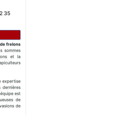
2 35
 de frelons
us sommes
ons et la
piculteurs
e expertise
s dernières
 équipe est
tueuses de
nvasions de