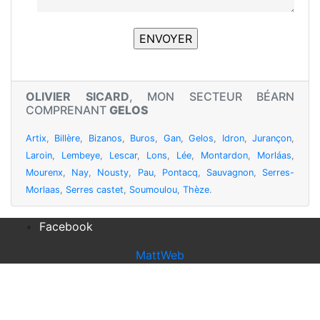
OLIVIER SICARD
, MON SECTEUR BÉARN
COMPRENANT
GELOS
Artix
,
Billère
,
Bizanos
,
Buros
,
Gan
,
Gelos
,
Idron
,
Jurançon
,
Laroin
,
Lembeye
,
Lescar
,
Lons
,
Lée
,
Montardon
,
Morláas
,
Mourenx
,
Nay
,
Nousty
,
Pau
,
Pontacq
,
Sauvagnon
,
Serres-
Morlaas
,
Serres castet
,
Soumoulou
,
Thèze
.
Facebook
MattWeb