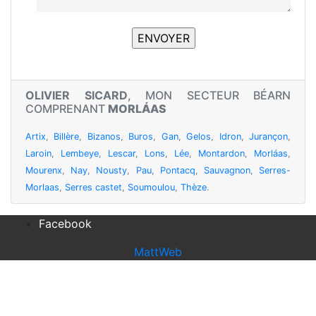
OLIVIER SICARD
, MON SECTEUR BÉARN
COMPRENANT
MORLÁAS
Artix
,
Billère
,
Bizanos
,
Buros
,
Gan
,
Gelos
,
Idron
,
Jurançon
,
Laroin
,
Lembeye
,
Lescar
,
Lons
,
Lée
,
Montardon
,
Morláas
,
Mourenx
,
Nay
,
Nousty
,
Pau
,
Pontacq
,
Sauvagnon
,
Serres-
Morlaas
,
Serres castet
,
Soumoulou
,
Thèze
.
Facebook
MattWeb