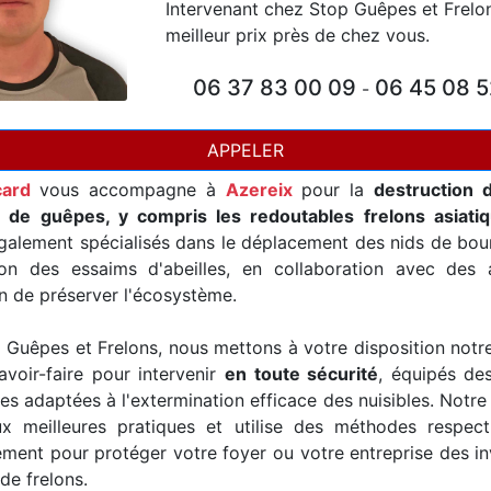
Intervenant chez Stop Guêpes et Frelo
meilleur prix près de chez vous.
06 37 83 00 09
06 45 08 5
-
APPELER
card
vous accompagne à
Azereix
pour la
destruction 
t de guêpes, y compris les redoutables frelons asiati
alement spécialisés dans le déplacement des nids de bour
ion des essaims d'abeilles, en collaboration avec des a
in de préserver l'écosystème.
Guêpes et Frelons, nous mettons à votre disposition notr
avoir-faire pour intervenir
en toute sécurité
, équipés de
es adaptées à l'extermination efficace des nuisibles. Notre
x meilleures pratiques et utilise des méthodes respec
ement pour protéger votre foyer ou votre entreprise des i
de frelons.