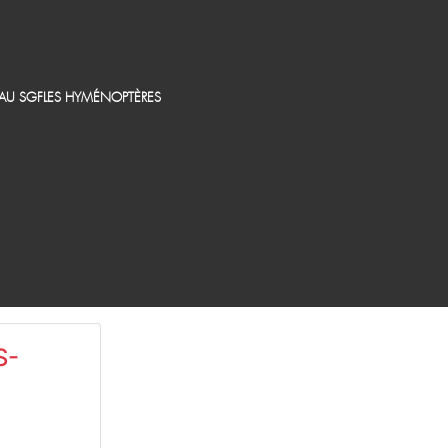
EAU SGF
LES HYMÉNOPTÈRES
S-