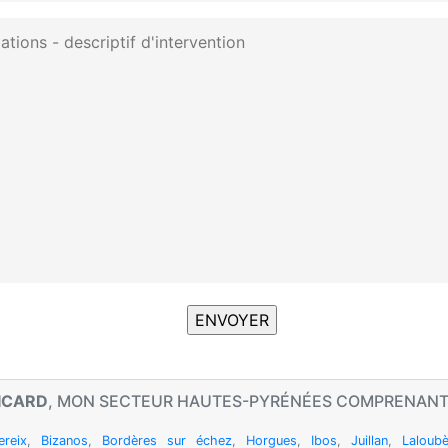
SICARD
, MON SECTEUR HAUTES-PYRÉNÉES COMPRENAN
ereix
,
Bizanos
,
Bordères sur échez
,
Horgues
,
Ibos
,
Juillan
,
Laloubè