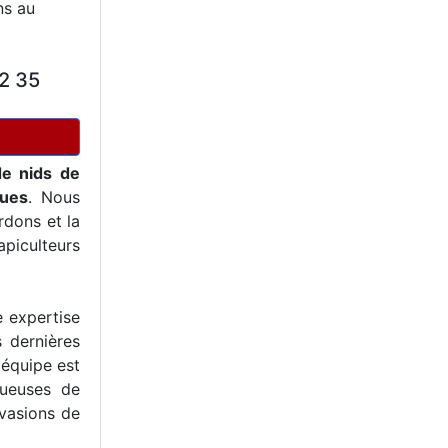
ns au
2 35
de nids de
ques
. Nous
dons et la
piculteurs
e expertise
s dernières
 équipe est
tueuses de
nvasions de