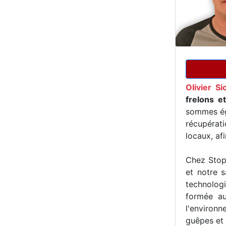
Olivier Si
frelons e
sommes ég
récupérat
locaux, af
Chez Stop 
et notre s
technologi
formée au
l'environn
guêpes et 