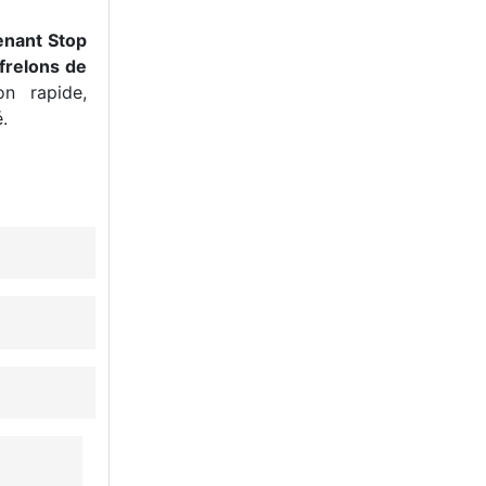
enant Stop
frelons de
n rapide,
.