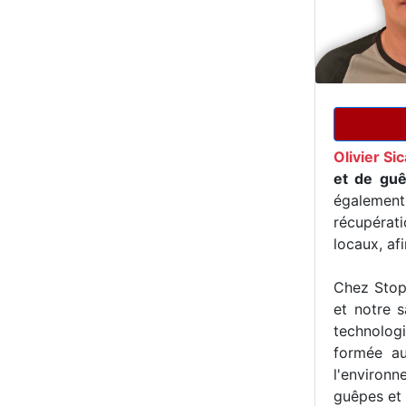
Olivier Si
et de guê
égalemen
récupérat
locaux, af
Chez Stop 
et notre s
technologi
formée au
l'environn
guêpes et 