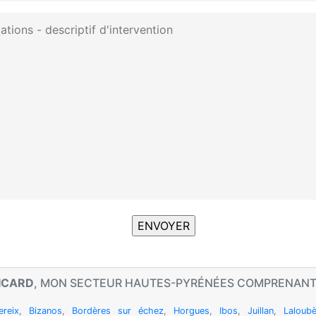
SICARD
, MON SECTEUR HAUTES-PYRÉNÉES COMPRENAN
ereix
,
Bizanos
,
Bordères sur échez
,
Horgues
,
Ibos
,
Juillan
,
Laloubè