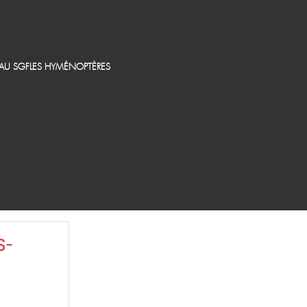
EAU SGF
LES HYMÉNOPTÈRES
S-