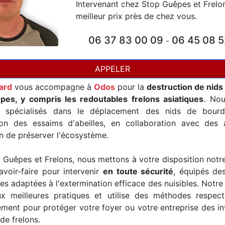
Intervenant chez Stop Guêpes et Frelo
meilleur prix près de chez vous.
06 37 83 00 09
06 45 08 5
-
APPELER
card
vous accompagne à
Odos
pour la
destruction de nids
pes, y compris les redoutables frelons asiatiques
. No
t spécialisés dans le déplacement des nids de bourd
ion des essaims d'abeilles, en collaboration avec des a
in de préserver l'écosystème.
Guêpes et Frelons, nous mettons à votre disposition notr
avoir-faire pour intervenir
en toute sécurité
, équipés de
es adaptées à l'extermination efficace des nuisibles. Notre
x meilleures pratiques et utilise des méthodes respec
ement pour protéger votre foyer ou votre entreprise des i
de frelons.