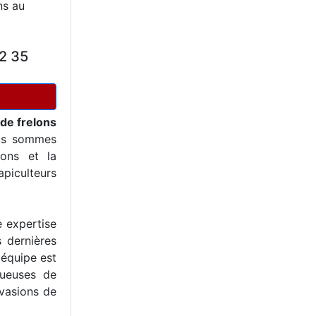
ns au
2 35
 de frelons
us sommes
ons et la
piculteurs
e expertise
s dernières
 équipe est
tueuses de
nvasions de