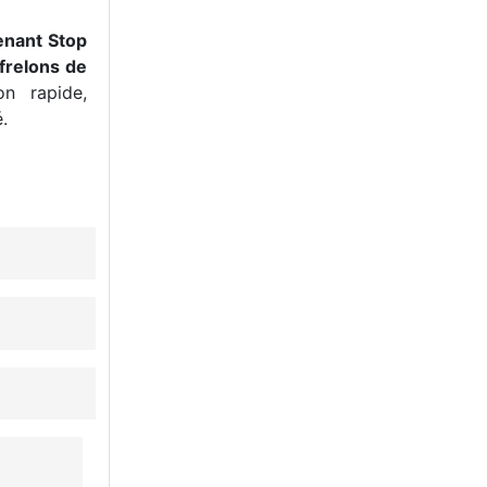
enant Stop
frelons de
n rapide,
.