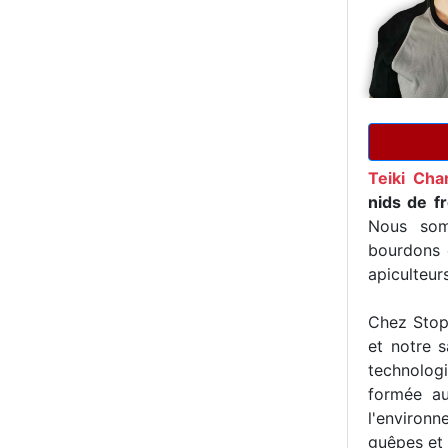
Teiki Ch
nids de f
Nous som
bourdons e
apiculteur
Chez Stop 
et notre s
technologi
formée au
l'environn
guêpes et 