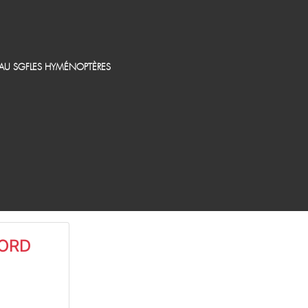
EAU SGF
LES HYMÉNOPTÈRES
NORD