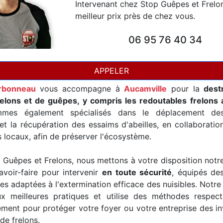
Intervenant chez Stop Guêpes et Frelo
meilleur prix près de chez vous.
06 95 76 40 34
APPELER
arbonneau
vous accompagne à
Aucamville
pour la
dest
relons et de guêpes, y compris les redoutables frelons 
mes également spécialisés dans le déplacement de
t la récupération des essaims d'abeilles, en collaborati
s locaux, afin de préserver l'écosystème.
Guêpes et Frelons, nous mettons à votre disposition notr
avoir-faire pour intervenir
en toute sécurité
, équipés de
es adaptées à l'extermination efficace des nuisibles. Notre
x meilleures pratiques et utilise des méthodes respec
ement pour protéger votre foyer ou votre entreprise des i
de frelons.