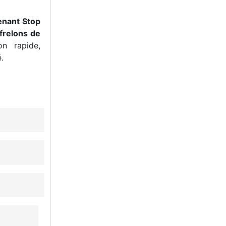
enant Stop
frelons de
n rapide,
.