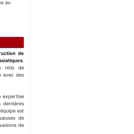
ns au
ruction de
asiatiques
.
s nids de
on avec des
e expertise
s dernières
 équipe est
tueuses de
nvasions de