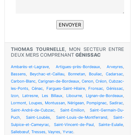
THOMAS TOURNELLE
, MON SECTEUR ENTRE
DEUX MERS COMPRENANT
GÉNISSAC
Ambarès-et-Lagrave
,
Artigues-près-Bordeaux
,
Arveyres
,
Bassens
,
Beychac-et-Caillau
,
Bonnetan
,
Bouliac
,
Cadarsac
,
Carbon-Blanc
,
Carignan-de-Bordeaux
,
Cenon
,
Créon
,
Cubzac-
les-Ponts
,
Cénac
,
Fargues-Saint-Hilaire
,
Fronsac
,
Génissac
,
Izon
,
Latresne
,
Les Billaux
,
Libourne
,
Lignan-de-Bordeaux
,
Lormont
,
Loupes
,
Montussan
,
Nérigean
,
Pompignac
,
Sadirac
,
Saint-André-de-Cubzac
,
Saint-Emilion
,
Saint-Germain-Du-
Puch
,
Saint-Loubès
,
Saint-Louis-de-Montferrand
,
Saint-
Sulpice-et-Cameyrac
,
Saint-Vincent-de-Paul
,
Sainte-Eulalie
,
Sallebœuf
,
Tresses
,
Vayres
,
Yvrac
.