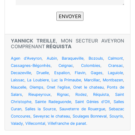
YANNICK TREILLE
, MON SECTEUR AVEYRON
COMPRENANT
RÉQUISTA
Agen d'Aveyron
,
Aubin
,
Baraqueville
,
Bozouls
,
Calmont
,
Cassagnes-Bégonhès
,
Ceignac
,
Colombies
,
Cransac
,
Decazeville
,
Druelle
,
Espalion
,
Flavin
,
Gages
,
Laguiole
,
Laissac
,
La Loubiere
,
Luc la Primaube
,
Marcillac
,
Montbazen
,
Naucelle
,
Olemps
,
Onet l'eglise
,
Onet le chateau
,
Ponts de
Salars
,
Rieupeyroux
,
Rignac
,
Rodez
,
Réquista
,
Saint
Christophe
,
Sainte Radeguonde
,
Saint Génies d'Olt
,
Salles
Curan
,
Salles la Source
,
Sauveterre de Rouergue
,
Sebazac
Concoures
,
Seveyrac le chateau
,
Soulages Bonneval
,
Souyris
,
Valady
,
Villecomtal
,
Villefranche de panat
.