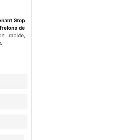
enant Stop
frelons de
n rapide,
.