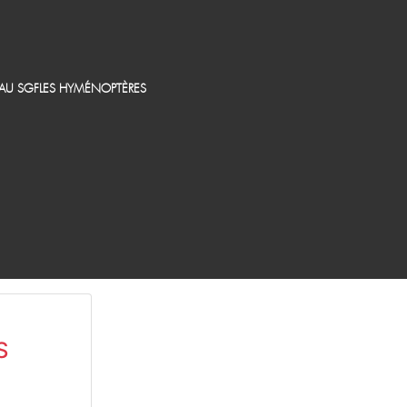
EAU SGF
LES HYMÉNOPTÈRES
N
S