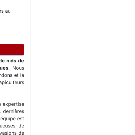
ns au
de nids de
ques
. Nous
dons et la
piculteurs
e expertise
s dernières
 équipe est
tueuses de
nvasions de