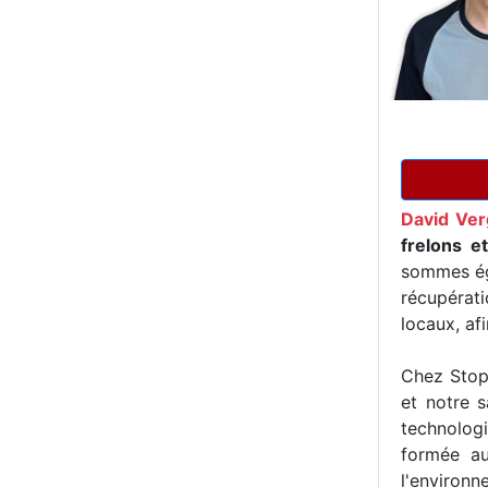
David Ve
frelons e
sommes ég
récupérat
locaux, af
Chez Stop 
et notre s
technologi
formée au
l'environn