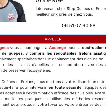
AUDENGE
Intervenant chez Stop Guêpes et Frelo
meilleur prix près de chez vous.
06 51 07 60 58
APPELER
rgnes
vous accompagne à
Audenge
pour la
destruction 
t de guêpes, y compris les redoutables frelons asiati
alement spécialisés dans le déplacement des nids de bour
ion des essaims d'abeilles, en collaboration avec des a
in de préserver l'écosystème.
Guêpes et Frelons, nous mettons à votre disposition notr
avoir-faire pour intervenir
en toute sécurité
, équipés de
es adaptées à l'extermination efficace des nuisibles. Notre
x meilleures pratiques et utilise des méthodes respec
ement pour protéger votre foyer ou votre entreprise des i