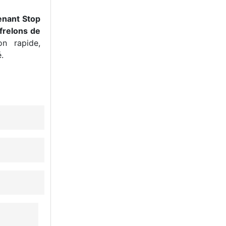
enant Stop
frelons de
n rapide,
.