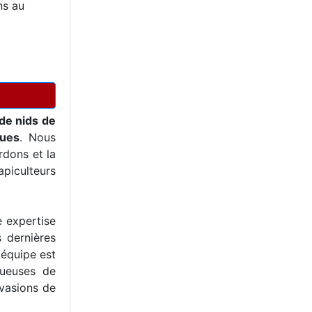
ns au
de nids de
ques
. Nous
dons et la
piculteurs
e expertise
s dernières
 équipe est
tueuses de
nvasions de