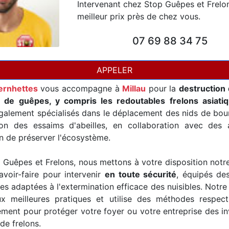
Intervenant chez Stop Guêpes et Frelo
meilleur prix près de chez vous.
07 69 88 34 75
APPELER
ernhettes
vous accompagne à
Millau
pour la
destruction 
t de guêpes, y compris les redoutables frelons asiati
alement spécialisés dans le déplacement des nids de bour
ion des essaims d'abeilles, en collaboration avec des a
in de préserver l'écosystème.
Guêpes et Frelons, nous mettons à votre disposition notr
avoir-faire pour intervenir
en toute sécurité
, équipés de
es adaptées à l'extermination efficace des nuisibles. Notre
x meilleures pratiques et utilise des méthodes respec
ement pour protéger votre foyer ou votre entreprise des i
de frelons.