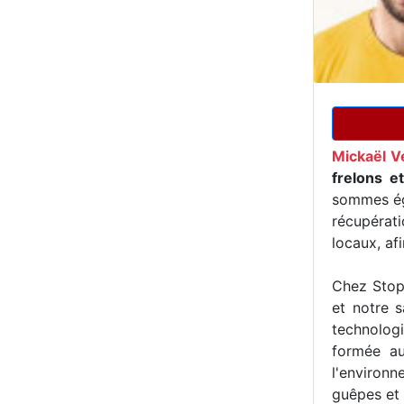
Mickaël V
frelons e
sommes ég
récupérat
locaux, af
Chez Stop 
et notre s
technologi
formée au
l'environn
guêpes et 