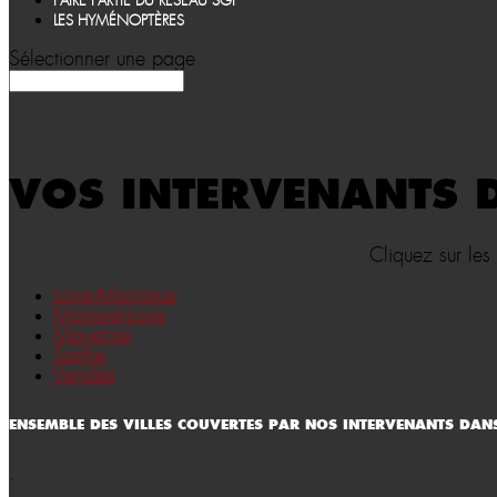
FAIRE PARTIE DU RÉSEAU SGF
LES HYMÉNOPTÈRES
Sélectionner une page
VOS INTERVENANTS D
Cliquez sur les
Loire-Atlantique
Maine-et-Loire
Mayenne
Sarthe
Vendée
ENSEMBLE DES VILLES COUVERTES PAR NOS INTERVENANTS DANS
.