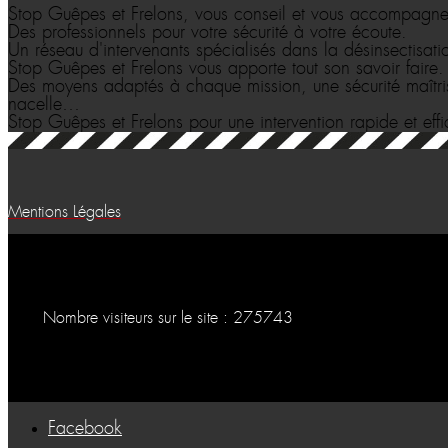
Stop Guêpes et Frelons, vous conseil et vous accompagneme
Des professionnels pour votre sécurité à votre écoute.
Un réseau d'intervenants spécialisés dans la désinsectisatio
Stop Guêpes et Frelons vous apporte tout son savoir faire
Des moyens adaptés à chaque mission, une sécurité maîtr
nacelle…
Stop Guêpes et Frelons pour une intervention rapide et eff
Mentions Légales
Nombre visiteurs sur le site : 275743
Facebook