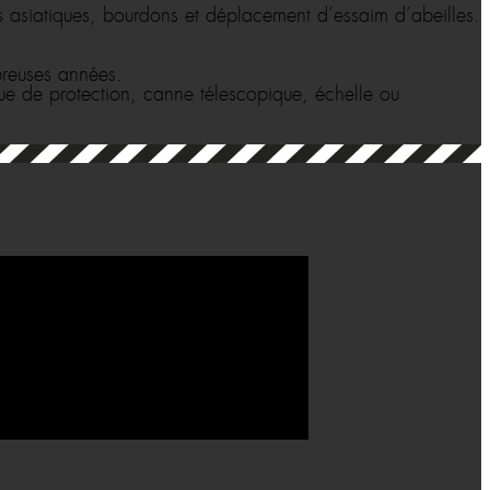
s asiatiques, bourdons et déplacement d’essaim d’abeilles.
breuses années.
e de protection, canne télescopique, échelle ou